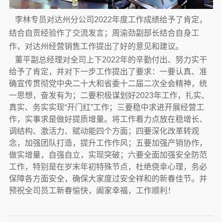
李林专员对达州分公司2022年度工作成绩给予了肯定，
结合自贡经验作了交流发言；周渝劲副部长结合自身工
作，对达州经营销售工作提出了好的意见和建议。
董平副总经理对全司上下2022年的辛勤付出、努力实干
给予了肯定，并对下一步工作提出了要求：一要认真、准
确宣传贯彻党中央二十大和省委十二届二次全会精神，统
一思想，奋发有为；二要积极谋划好2023年工作，扎实、
真实、务实实现“开门红”工作；三要稳中求进开展经营工
作，实事求是做好提质增量。将工作着力点放在稳增长、
调结构、激活力、赋动能四个方面；四要深化改革转观
念，加强团队打造，提升工作作风；五要加强产销协作，
做实增量，自强自立，实现突破；六要全面加强安全防范
工作，特别是在岁末年初特殊节点，杜绝侥幸心理，务必
保障各方面安全，确保大家度过安全祥和的新春佳节。并
预祝全司员工新春愉快，阖家幸福，工作顺利！