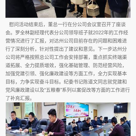
慰问活动结束后，董总一行在分公司会议室召开了座谈
会。罗全林副经理代表分公司领导班子就2022年的工作经
营情况进行了汇报，对达州公司目前存在的问题和困难进
行了深刻分析，针对性提出了建议和意见。下一步达州分
公司将严格按照总公司工作会安排部署，重点抓实终端渠
道拓展、全力提质增效，强化基础管理、防范经营风险，
加强党建引领、强化廉政建设等方面工作，全力实现基本
目标，力争实现奋斗目标。纪委书记陈道文同志就党建和
党风廉政建设以及“五粮春”系列以案促改等方面的工作进行
了补充汇报。