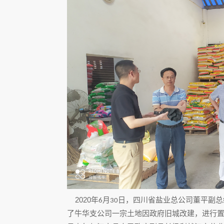
2020
年
月
日，四川省盐业总公司董平副总
6
30
了牛华支公司一宗土地因政府旧城改建，进行