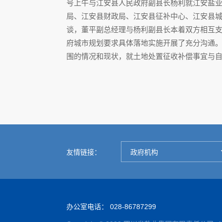
号上午与江安县人民政府副县长杨利就江安盐
局、江安县财政局、江安县征补中心、江安县
谈，董平副总经理与杨利副县长本着双方相互
府城市规划要求具体落地实施开展了充分沟通
围的情况和现状，就土地处置征收补偿事宜与
友情链接：
政府机构
办公室电话：
028-86787299