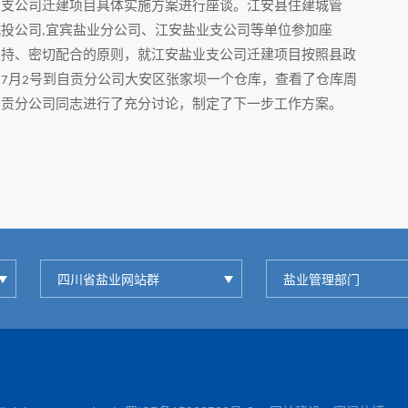
业支公司迁建项目具体实施方案进行座谈。江安县住建城管
城投公司
宜宾盐业分公司、江安盐业支公司等单位参加座
,
支持、密切配合的原则，就江安盐业支公司迁建项目按照县政
。
月
号到自贡分公司大安区张家坝一个仓库，查看了仓库周
7
2
自贡分公司同志进行了充分讨论，制定了下一步工作方案。
四川省盐业网站群
盐业管理部门