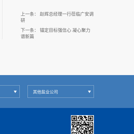
上一条：
赵辉总经理一行莅临广安调
研
下一条：
锚定目标强信心 凝心聚力
谱新篇
其他盐业公司