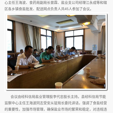
心主任王海波、食药局副局长曾霖、盐业支公司经理江永成等和辖
区各乡镇食盐批发、配送网点负责人共45人参加了会议。
会议由经科信局盐业管理股李代忠股长主持。县经科信局节能
监察中心主任王海波同志受安从锭局长委托讲话，强调了食盐经营
的重要性，加强市场管理，确保盐业市场的繁荣和稳定，对违规违