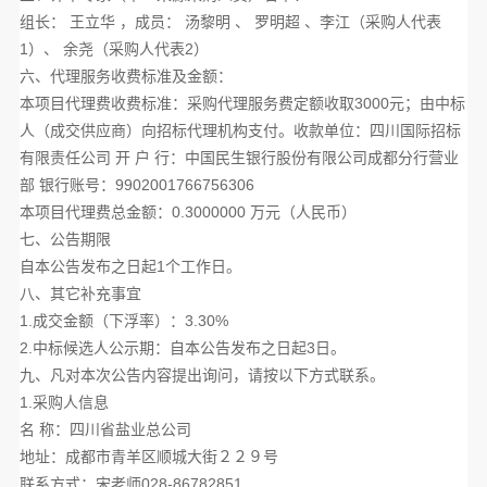
组长： 王立华 ，成员： 汤黎明 、 罗明超 、李江（采购人代表
1
）、 余尧（采购人代表
2
）
六、代理服务收费标准及金额：
本项目代理费收费标准：采购代理服务费定额收取
3000
元；由中标
人（成交供应商）向招标代理机构支付。收款单位：四川国际招标
有限责任公司 开 户 行：中国民生银行股份有限公司成都分行营业
部 银行账号：
9902001766756306
本项目代理费总金额：
0.3000000
万元（人民币）
七、公告期限
自本公告发布之日起
1
个工作日。
八、其它补充事宜
1.成交金额（下浮率）：
3.30%
2.中标候选人公示期：自本公告发布之日起
3
日。
九、凡对本次公告内容提出询问，请按以下方式联系。
1.采购人信息
名 称：四川省盐业总公司
地址：成都市青羊区顺城大街２２９号
联系方式：宋老师
028-86782851