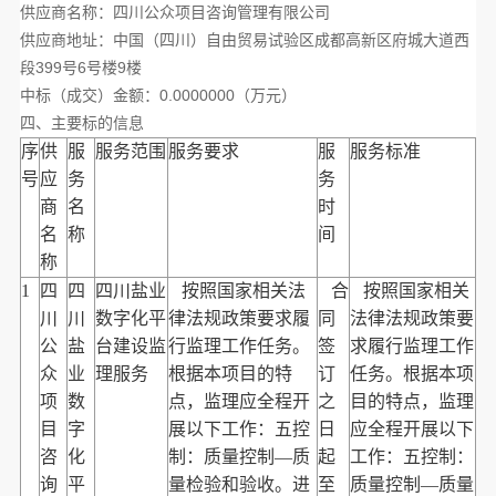
供应商名称：四川公众项目咨询管理有限公司
供应商地址：中国（四川）自由贸易试验区成都高新区府城大道西
段
399
号
6
号楼
9
楼
中标（成交）金额：
0.0000000
（万元）
四、主要标的信息
序
供
服
服务范围
服务要求
服
服务标准
号
应
务
务
商
名
时
名
称
间
称
1
四
四
四川盐业
按照国家相关法
合
按照国家相关
川
川
数字化平
律法规政策要求履
同
法律法规政策要
公
盐
台建设监
行监理工作任务。
签
求履行监理工作
众
业
理服务
根据本项目的特
订
任务。根据本项
项
数
点，监理应全程开
之
目的特点，监理
目
字
展以下工作：五控
日
应全程开展以下
咨
化
制：质量控制—质
起
工作：五控制：
询
平
量检验和验收。进
至
质量控制—质量