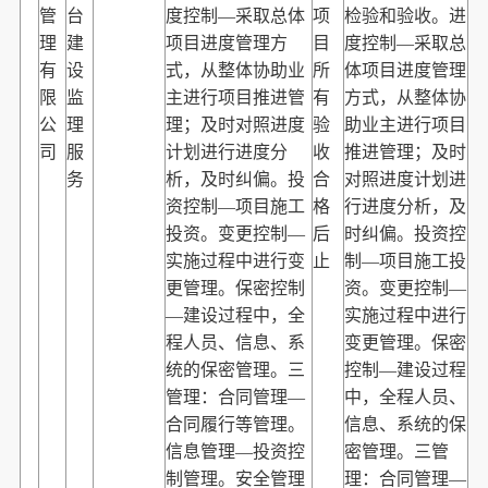
管
台
度控制—采取总体
项
检验和验收。进
理
建
项目进度管理方
目
度控制—采取总
有
设
式，从整体协助业
所
体项目进度管理
限
监
主进行项目推进管
有
方式，从整体协
公
理
理；及时对照进度
验
助业主进行项目
司
服
计划进行进度分
收
推进管理；及时
务
析，及时纠偏。投
合
对照进度计划进
资控制—项目施工
格
行进度分析，及
投资。变更控制—
后
时纠偏。投资控
实施过程中进行变
止
制—项目施工投
更管理。保密控制
资。变更控制—
—建设过程中，全
实施过程中进行
程人员、信息、系
变更管理。保密
统的保密管理。三
控制—建设过程
管理：合同管理—
中，全程人员、
合同履行等管理。
信息、系统的保
信息管理—投资控
密管理。三管
制管理。安全管理
理：合同管理—