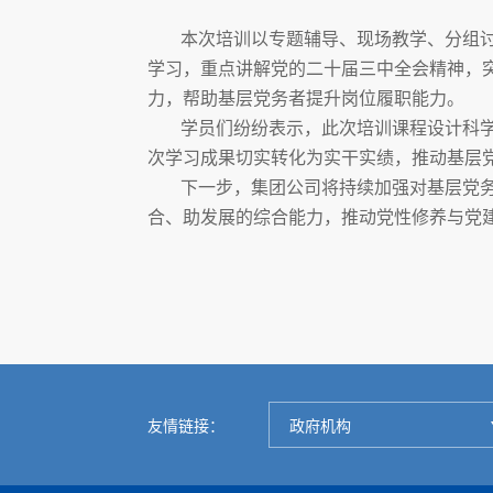
本次培训以专题辅导、现场教学、分组
学习，重点讲解党的二十届三中全会精神，
力，帮助基层党务者提升岗位履职能力。
学员们纷纷表示，此次培训课程设计科
次学习成果切实转化为实干实绩，推动基层
下一步，集团公司将持续加强对基层党
合、助发展的综合能力，推动党性修养与党
友情链接：
政府机构