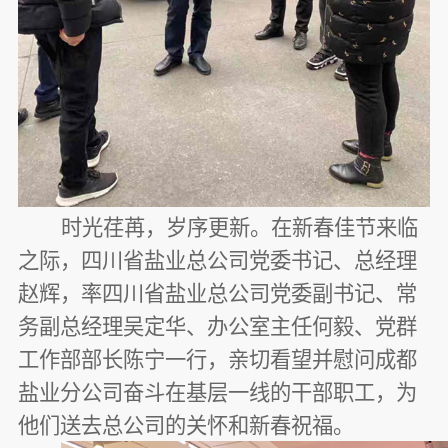
时光荏苒，岁序更新。
在新春佳节来临
之际
，四川省盐业总公司党委书记、总经理
赵辉，率四川省盐业
总公司
党委副书记、常
务
副总经理
吴定华
、
办公室主任何毅、
党群
工作
部部长陈宁
一行，亲切看望并慰问成都
盐业分公司奋斗在基层一线的干部职工，为
他们送去总公司的关怀和新春祝福。