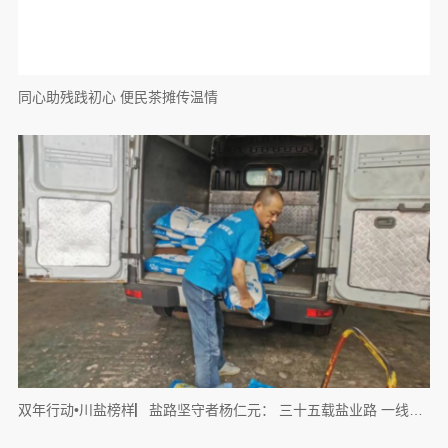
同心助残践初心 便民茶摊传温情
双年行动•川盐榜样▏盐路坚守者杨仁元： 三十五载盐业路 一线匠心写担当