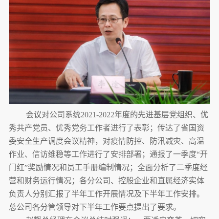
会议对公司系统2021-2022年度的先进基层党组织、优
秀共产党员、优秀党务工作者进行了表彰；传达了省国资
委安全生产调度会议精神，对疫情防控、防汛减灾、高温
作业、信访维稳等工作进行了安排部署；通报了一季度“开
门红”奖励情况和员工手册编制情况；全面分析了二季度经
营和财务运行情况；各分公司、控股企业和直属经济实体
负责人分别汇报了半年工作开展情况及下半年工作安排。
总公司各分管领导对下半年工作要点提出了要求。