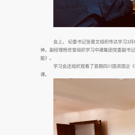
会上， 纪委书记张晋文组织传达学习
3
月
神。
副经理杨世堂组织学习中建集团党委副书
能》。
学习会还组织观看了首期四川国资国企《
课。