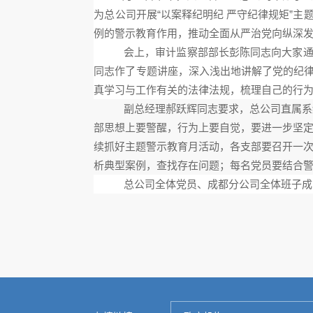
为总公司开展“以案释纪明纪 严守纪律规矩”
例的警示教育作用，推动全面从严治党向纵深
会上，审计监察部部长彭陈同志向大家
同志作了专题讲座，深入浅出地讲解了党的纪
真学习与工作有关的法律法规，梳理自己的行
副总经理郝跃辉同志要求，总公司直属系
部思想上要警醒，行为上要自觉，要进一步坚
续抓好主题警示教育月活动，各支部要
召开一
析典型案例，查找存在问题
；
每名党员要结合
总公司全体党员、
成都分公司全体班子成