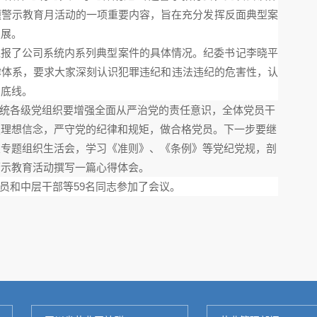
主题警示教育月活动的一项重要内容，旨在充分发挥反面典型案
发展。
通报了公司系统内系列典型案件的具体情况。纪委书记李晓平
律体系，要求大家深刻认识犯罪违纪和违法违纪的危害性，认
为底线。
统各级党组织要增强全面从严治党的责任意识，全体党员干
定理想信念，严守党的纪律和规矩，做合格党员。下一步要继
次专题组织生活会，学习《准则》、《条例》等党纪党规，剖
警示教育活动撰写一篇心得体会。
员和中层干部
等
59名同志参加了会议。