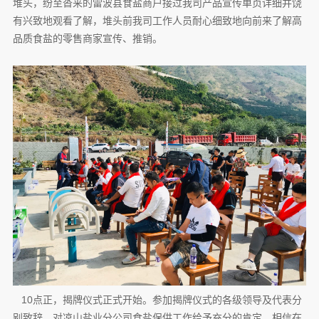
堆头，纷至沓来的雷波县食盐商户接过我司产品宣传单页详细并饶
有兴致地观看了解，堆头前我司工作人员耐心细致地向前来了解高
品质食盐的零售商家宣传、推销。
10点正，揭牌仪式正式开始。参加揭牌仪式的各级领导及代表分
别致辞，对凉山盐业分公司食盐保供工作给予充分的肯定，相信在