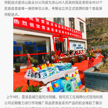
供配送点是凉山盐业分公司成为凉山州人民政府指定承担全州
10
个
民族县食盐唯一保供单位以来，考察设立并正式挂牌的首个食盐保
供配送点。
上午
9
时，雷波县城已是阳光明媚，我司员工在揭牌仪式现场利用
公司近期着力进行市场推广高品质食盐系列产品的机会堆起了展示