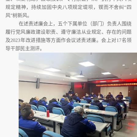
规定精神
，
持续加固中央八项规定堤坝，锲而不舍纠
“四
风”树新风。
在述责述廉会上，
五个下属单位（部门）负责人
围绕
履行党风廉政建设职责、遵守廉洁从业规定、存在的问题
及
2023年改进措施等方面作会议
述责述廉。会上对
17
名领
导干部民主测评。