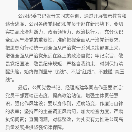
公司纪委书记张晋文同志强调，通过开展警示教育和
述责述廉，公司各级党组织和党员干部
在新形势下，
要
切
实提高政治判断力、政治领悟力、政治执行力，
充分认识
全面从严治党的重要性，准确把握全面从严治党新要求，
把思想和行动统一到全面从严治党一系列决策部署上来，
增强全面从严治党永远在路上的政治自觉；
牢记宗旨，敬
畏党纪国法，敬畏纪律规矩，严格自我约束，时刻保持清
醒头脑，始终做到坚守
“底线”、不越“红线”、不触碰“高压
线”
。
最后，公司党委书记、经理席建华同志作重要讲话：
党员干部要端正态度，提高政治站位，
增强主体责任意
识，强化作风建设；要以身作则，拒腐防变，作廉洁自律
的表率；坚持严的主基调正风肃纪，加大检查力度，严肃
执纪问责；直面问题，对标整改，
为
扎实有力推进
公司
高
质量
发展提供坚强纪律保障。