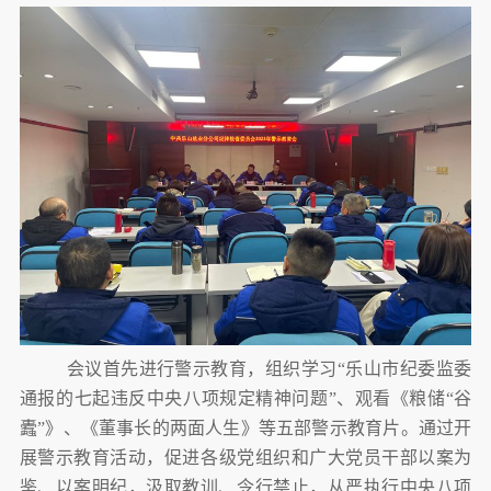
会议首先
进行
警示教育，组织学习
“
乐山市
纪委监委
通报的
七
起违反中央八项规定精神
问题
”、观看《粮储“谷
蠹”》
、《
董事长的两面人生
》
等五部
警示教育片。通过开
展警示教育活动，
促进
各级党组织和广大党员干部以案为
鉴、以案明纪，汲取教训、令行禁止，从严执行中央八项