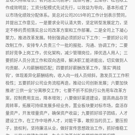
业收入持续增长，名列总公司前茅，成绩可喜；去库存、松包袱工
作成效明显；工资分配模式先试先行，以效益为导向，基本形成了
以市场化绩效分配体系。吴总对公司2019年的工作计划表示赞同，
并提出工作意见，一是要求全司认清大势，坚定转型发展定力，坚
定不移的贯彻落实总公司改革方案和工作部署。二是全司上下凝心
聚力，推进改革发展。特别强调必须抓好以下工作：一要抓好公司
改制工作，安排专人负责三个一批的报批、沟通、协调工作；二要
抓好竞争上岗工作，优化架构，减少管理岗位，择优选人用人；三
要抓好人员分流工作和双向选择，解决职工能进能出，切实做到人
均贡献、人均薪酬相匹配；四要抓好薪酬改革工作，落实“两挂
钩”，体现差异化薪酬结构，收入向一线人员倾斜，激发员工工作积
极性；五要抓好公司业务流程再造，推动公司创新发展；六要加快
推进“三供一业”分离移交工作；七要不折不扣执行公务用车改革方
案，控制费用支出，降本增效；八要做好渠道建设，提高商品存货
周转率，拓展可持续发展多经业务，置业板块要对标市场，盘活存
量资产，开发增量资产，确保资产收益；九要抓好班子团结，人才
建设工作，在工作中培养人才，对能干事，敢担当的员工，要压担
子，放权利，坚持廉洁从业，做好宣传思想政治工作，抓好维稳工