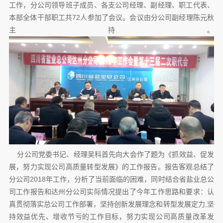
工作，分公司领导班子成员、各支公司经理、副经理、职工代表、
本部全体干部职工共72人参加了会议。会议由分公司副经理陈元秋
主持。
分公司党委书记、经理吴科首先向大会作了题为《抓效益、促发
展，努力实现公司高质量转型发展》的工作报告。报告客观总结了
分公司2018年工作，分析了当前面临的困难，同时结合省盐业总公
司工作报告和达州分公司实际情况提出了今年工作思路和要求：认
真贯彻落实总公司工作部署，坚持创新发展理念和转型发展定力,坚
持效益优先、增收节亏的工作目标，努力实现公司高质量改革发