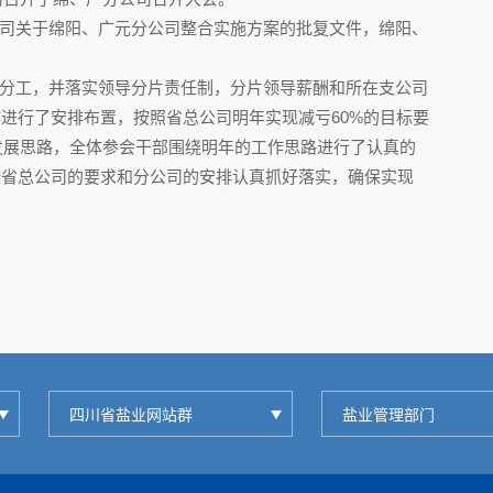
司关于绵阳、广元分公司整合实施方案的批复文件，绵阳、
分工，并落实领导分片责任制，分片领导薪酬和所在支公司
进行了安排布置，按照省总公司明年实现减亏60%的目标要
革发展思路，全体参会干部围绕明年的工作思路进行了认真的
按省总公司的要求和分公司的安排认真抓好落实，确保实现
四川省盐业网站群
盐业管理部门